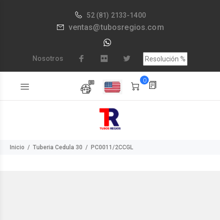
52
(81) 2133-1400
ventas@tubosregios.com
Nosotros
0
Inicio
Tuberia Cedula 30
PC0011/2CCGL