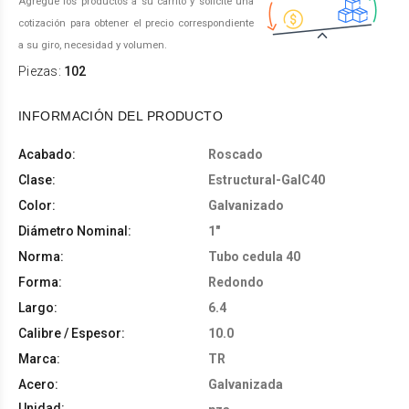
Agregue los productos a su carrito y solicite una
cotización para obtener el precio correspondiente
a su giro, necesidad y volumen.
Piezas:
102
INFORMACIÓN DEL PRODUCTO
Acabado:
Roscado
Clase:
Estructural-GalC40
Color:
Galvanizado
Diámetro Nominal:
1"
Norma:
Tubo cedula 40
Forma:
Redondo
Largo:
6.4
Calibre / Espesor:
10.0
Marca:
TR
Acero:
Galvanizada
Unidad: