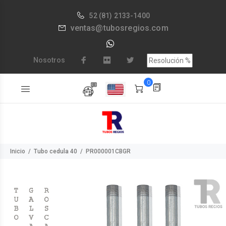
52
(81) 2133-1400
ventas@tubosregios.com
Nosotros
0
Inicio
Tubo cedula 40
PR000001CBGR