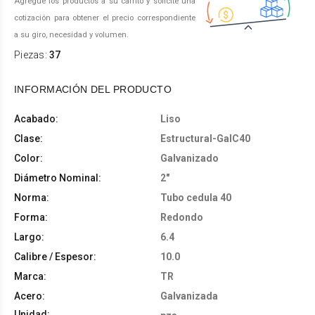
Agregue los productos a su carrito y solicite una
cotización para obtener el precio correspondiente
a su giro, necesidad y volumen.
Piezas:
37
INFORMACIÓN DEL PRODUCTO
Acabado:
Liso
Clase:
Estructural-GalC40
Color:
Galvanizado
Diámetro Nominal:
2"
Norma:
Tubo cedula 40
Forma:
Redondo
Largo:
6.4
Calibre / Espesor:
10.0
Marca:
TR
Acero:
Galvanizada
Unidad: