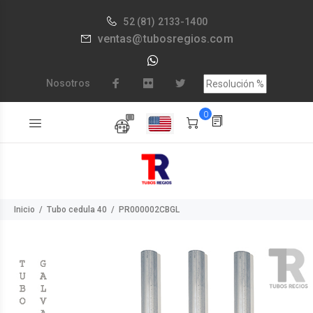
52
(81) 2133-1400
ventas@tubosregios.com
Nosotros
0
Inicio
Tubo cedula 40
PR000002CBGL