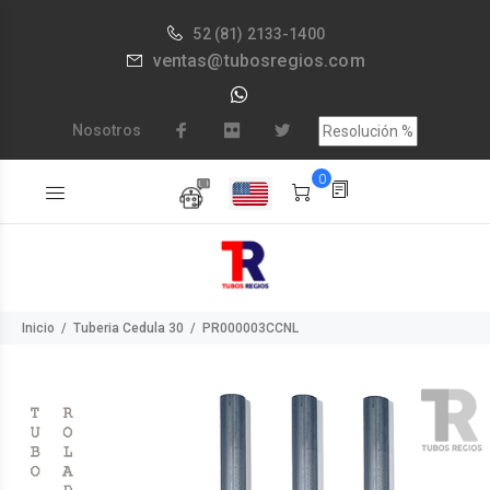
52
(81) 2133-1400
ventas@tubosregios.com
Nosotros
0
Inicio
Tuberia Cedula 30
PR000003CCNL