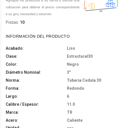
Agregue los productos a su carrito y solicite una
cotización para obtener el precio correspondiente
a su giro, necesidad y volumen.
Piezas:
10
INFORMACIÓN DEL PRODUCTO
Acabado:
Liso
Clase:
Estructural30
Color:
Negro
Diámetro Nominal:
3"
Norma:
Tuberia Cedula 30
Forma:
Redondo
Largo:
6
Calibre / Espesor:
11.0
Marca:
TR
Acero:
Caliente
Unidad: