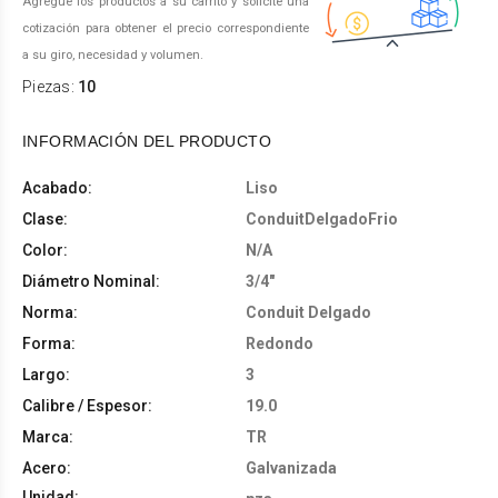
Agregue los productos a su carrito y solicite una
cotización para obtener el precio correspondiente
a su giro, necesidad y volumen.
Piezas:
10
INFORMACIÓN DEL PRODUCTO
Acabado:
Liso
Clase:
ConduitDelgadoFrio
Color:
N/A
Diámetro Nominal:
3/4"
Norma:
Conduit Delgado
Forma:
Redondo
Largo:
3
Calibre / Espesor:
19.0
Marca:
TR
Acero:
Galvanizada
Unidad: