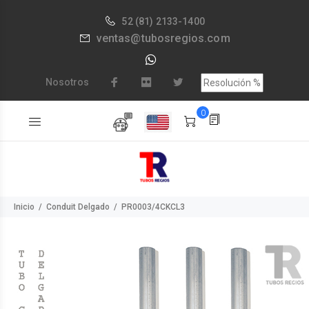
52
(81) 2133-1400
ventas@tubosregios.com
Nosotros
0
Inicio
Conduit Delgado
PR0003/4CKCL3