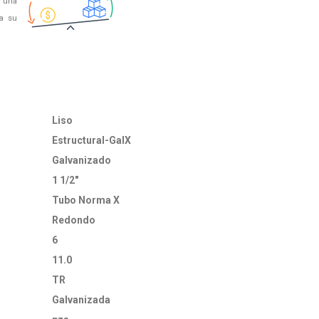
 una
 a su
Liso
Estructural-GalX
Galvanizado
1 1/2"
Tubo Norma X
Redondo
6
11.0
TR
Galvanizada