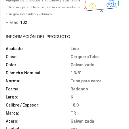
Agregue los productos a su carrito y solicite una
cotización para obtener el precio correspondiente
a su giro, necesidad y volumen.
Piezas:
102
INFORMACIÓN DEL PRODUCTO
Acabado:
Liso
Clase:
CerqueroTubo
Color:
Galvanizado
Diámetro Nominal:
1 3/8"
Norma:
Tubo para cerca
Forma:
Redondo
Largo:
6
Calibre / Espesor:
18.0
Marca:
TR
Acero:
Galvanizada
Unidad: