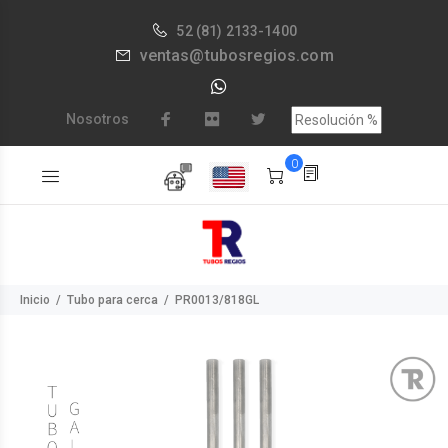
52
(81) 2133-1400
ventas@tubosregios.com
Nosotros
0
Inicio
Tubo para cerca
PR0013/818GL