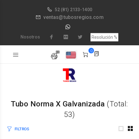
52
(81) 2133-1400
ventas@tubosregios.com
Nosotros
0
Tubo Norma X Galvanizada
(Total:
53)
FILTROS