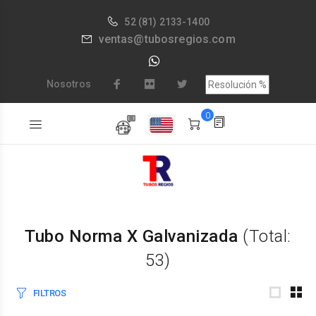
52
(81) 2133-1400
ventas@tubosregios.com
Nosotros
0
Tubo Norma X Galvanizada
(Total:
53)
FILTROS