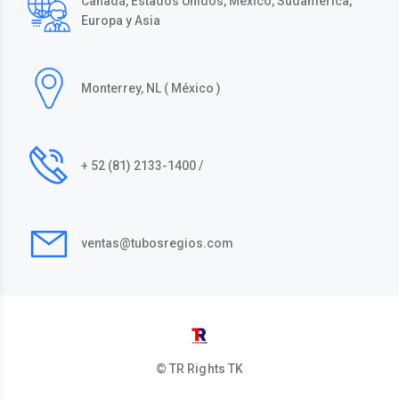
Canadá, Estados Unidos, México, Sudamérica,
Europa y Asia
Monterrey, NL ( México )
+ 52 (81) 2133-1400 /
ventas@tubosregios.com
© TR Rights
TK