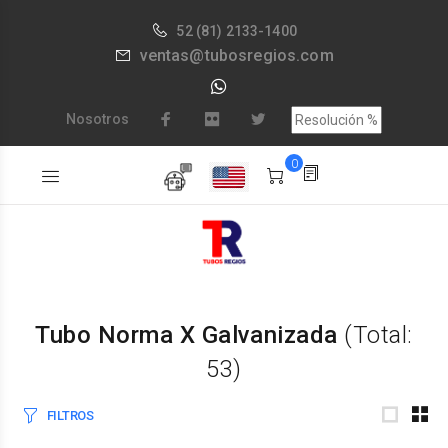
52
(81) 2133-1400
ventas@tubosregios.com
Nosotros
0
Tubo Norma X Galvanizada
(Total:
53)
FILTROS