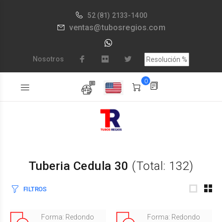
52
(81) 2133-1400
ventas@tubosregios.com
Nosotros
0
Tuberia Cedula 30
(Total: 132)
FILTROS
Forma: Redondo
Forma: Redondo