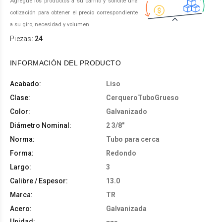
Agregue los productos a su carrito y solicite una
cotización para obtener el precio correspondiente
a su giro, necesidad y volumen.
Piezas:
24
INFORMACIÓN DEL PRODUCTO
Acabado:
Liso
Clase:
CerqueroTuboGrueso
Color:
Galvanizado
Diámetro Nominal:
2 3/8"
Norma:
Tubo para cerca
Forma:
Redondo
Largo:
3
Calibre / Espesor:
13.0
Marca:
TR
Acero:
Galvanizada
Unidad: