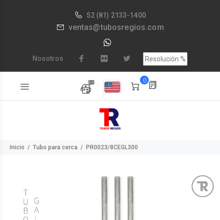
52
(81) 2133-1400
ventas@tubosregios.com
Nosotros
0
Inicio
Tubo para cerca
PR0023/8CEGL300