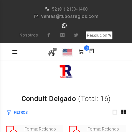
52
(81) 2133-1400
ventas@tubosregios.com
Nosotros
0
Conduit Delgado
(Total: 16)
FILTROS
Forma: Redondo
Forma: Redondo